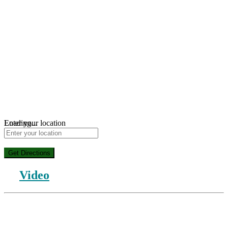
Loading...
Enter your location
Get Directions
Video