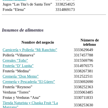
Jugos “Las Tita’s de Santa Tere”
3338254025
Fonda “Elena”
3314869173
Insumos de alimentos
Número de
Nombre del negocio
teléfono
Carnicería y Pollería “Mi Ranchito”
3333629649
Pollería “Villanueva”
3317457788
Cereales “Toño”
3315569796
Frutería “D’ Lupita”
3314976575
Frutería “Medina”
3338267381
Cremería “Don Memo”
3312522511
Cremería y Pescadería “El Güero”
3333692690
Frutería “Reynoso”
3338252363
Verduras “Torres”
3335063485
Frutas y Verduras “Ana”
3330711833
Tienda Naturista y Chaska Fruit “La
3338253630
Manzana”