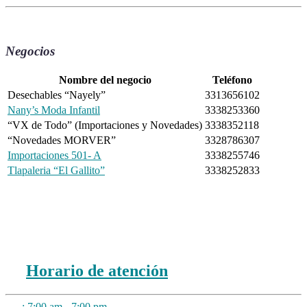
Negocios
Nombre del negocio
Teléfono
Desechables “Nayely”
3313656102
Nany’s Moda Infantil
3338253360
“VX de Todo” (Importaciones y Novedades)
3338352118
“Novedades MORVER”
3328786307
Importaciones 501- A
3338255746
Tlapaleria “El Gallito”
3338252833
Horario de atención
:
7:00 am - 7:00 pm