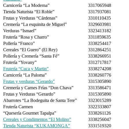
Carnicería “La Moderna”
3317065948
Tienda Naturista “El Roble”
3317937081
Frutas y Verduras “Cárdenas”
3310110435
Cremería “La esquinita de Miguel”
3329603981
Verduras “Ismael”
3323413182
Frutería “Rosa y Charro”
3311859635
Pollería “Franco”
3338254417
Cereales “El Guero” (El Rey)
3312864251
Pollería y Cremería “Santa Fé”
3338266951
Frutería “Yovany”
3312717817
Frutería “Cuca y Martin”
3338274208
Carnicería “La Paloma”
3338260776
Frutas y verduras “Gerardo”
3315305890
Cremería y Carnes Frías “Don Chava”
3313586471
Frutas y Verduras “Gerardo”
3315305890
Abarrotes “La Bodeguita de Santa Tere”
3323015289
Frutería Carmen
3322333807
“Quesería Gourmet Tapalpa”
3338261126
Cereales y Condimentos “El Molino”
3338256047
Tienda Naturista “KUKAMONGA”
3331519320