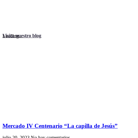
Visita nuestro blog
Loading...
Mercado IV Centenario “La capilla de Jesús”
julio 20, 2023
No hay comentarios